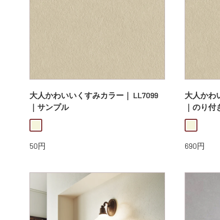
大人かわいいくすみカラー｜ LL7099
大人かわい
｜サンプル
｜のり付
beige
beige
販
販
50円
690円
売
売
価
価
格
格