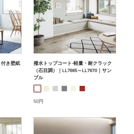
り付き壁紙
撥水トップコート-軽量・耐クラック
（石目調）｜LL7665～LL7670｜サン
プル
white
ivory
lightgray
gray
beige
brown
販
50円
売
価
格