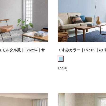
モルタル風｜LV3224｜サ
くすみカラー｜LV3119｜の
lightblue
販
690円
売
価
格