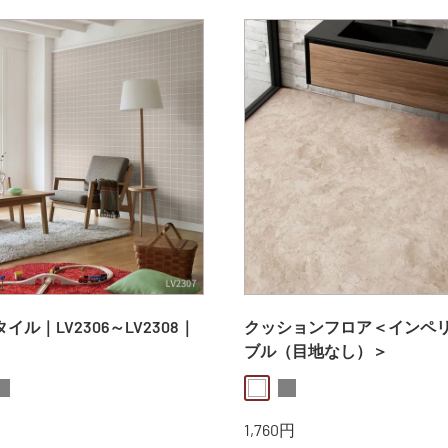
イル｜LV2306～LV2308｜
クッションフロア＜インペ
ブル（目地なし）＞
e
ray
white
gray
販
1,760円
売