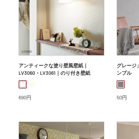
アンティークな塗り壁風壁紙｜
グレージュ
LV3060・LV3061｜のり付き壁紙
ンプル
white
offwhite
gray
販
販
690円
50円
売
売
価
価
格
格