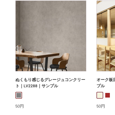
ぬくもり感じるグレージュコンクリー
オーク板目｜
ト｜LV2288｜サンプル
プル
gray
beige
brow
販
販
50円
50円
売
売
価
価