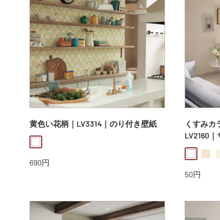
黄色い花柄｜LV3314｜のり付き壁紙
くすみカラ
LV2160
white
white
light
b
販
690円
売
販
50円
価
売
格
価
格