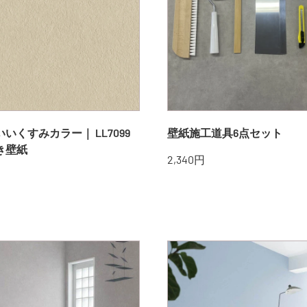
いくすみカラー｜ LL7099
壁紙施工道具6点セット
き壁紙
販
2,340円
売
価
格