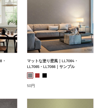
8・
マットな塗り壁風｜LL7064・
LL7065・LL7066｜サンプル
gray
brown
black
販
50円
売
価
格