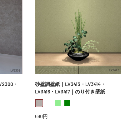
2300・
砂壁調壁紙｜LV3413・LV3414・
LV3416・LV3417｜のり付き壁紙
greige
daekbeige
lightgreen
green
販
690円
売
価
格