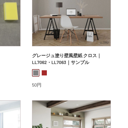
グレージュ塗り壁風壁紙 クロス｜
LL7062・LL7063｜サンプル
gray
brown
販
50円
売
価
格