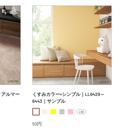
格
リアルマー
くすみカラー×シンプル｜LL6429～
6443｜サンプル
+10
white
beige
yellow
pearlgray
pink
販
50円
売