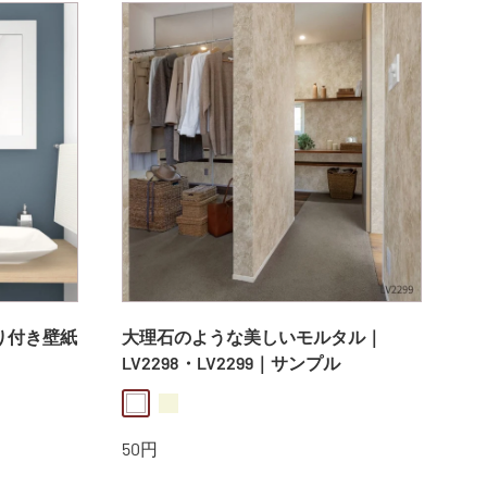
のり付き壁紙
大理石のような美しいモルタル｜
LV2298・LV2299｜サンプル
white
beige
販
50円
売
価