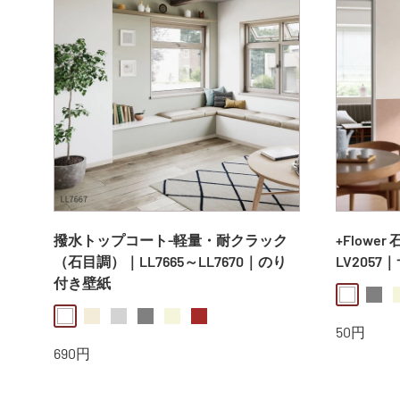
撥水トップコート-軽量・耐クラック
+Flowe
（石目調）｜LL7665～LL7670｜のり
LV2057
付き壁紙
white
gray
b
white
ivory
lightgray
gray
beige
brown
販
50円
売
販
690円
価
売
格
価
格