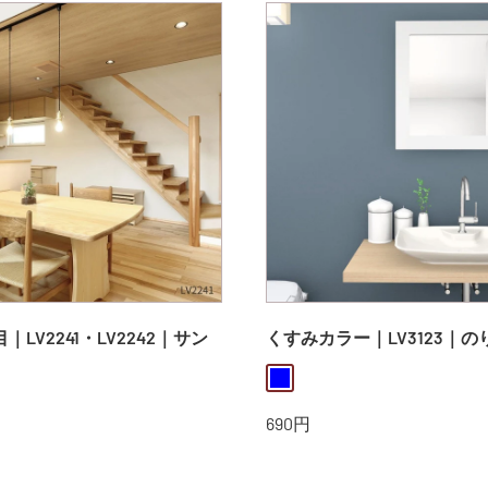
LV2241・LV2242｜サン
くすみカラー｜LV3123｜
blue
n
販
690円
売
価
格