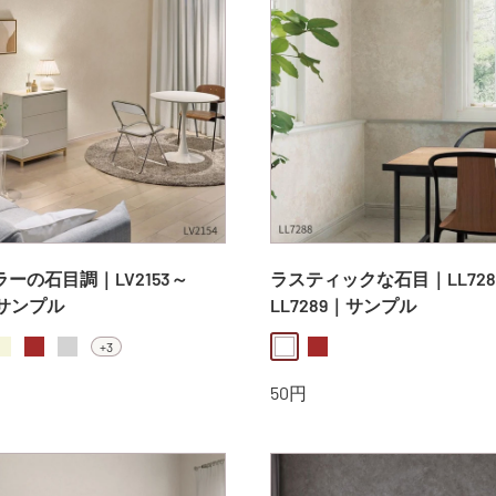
ーの石目調｜LV2153～
ラスティックな石目｜LL728
｜サンプル
LL7289｜サンプル
+3
beige
eige
brown
lightgray
white
brown
販
50円
売
価
格