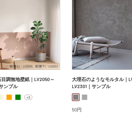
r 石目調無地壁紙｜LV2050～
大理石のようなモルタル｜LV
｜サンプル
LV2301｜サンプル
+3
eige
orange
green
gray
darkgray
販
50円
売
価
格