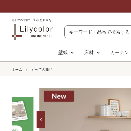
コ
ン
テ
毎​日の​空間に、​安心と​彩りを。
リ
ン
リ
ツ
カ
に
壁紙
床材
カーテン
ラ
ス
オ
キ
ホーム
すべての商品
ン
ッ
ラ
プ
イ
す
ン
る
ス
ト
ア