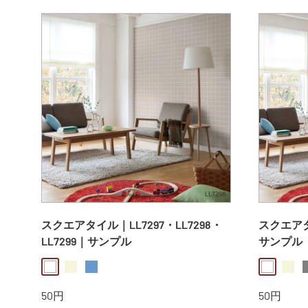
格
格
スクエアタイル｜LL7297・LL7298・
スクエアタ
LL7299｜サンプル
サンプル
white
beige
bluegray
white
beig
g
販
販
50円
50円
売
売