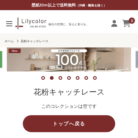
コ
壁紙30ｍ以上で送料無料
（沖縄・離島を除く）
ン
0
テ
リ
毎​日の​空間に、​安心と​彩りを。
ン
リ
ツ
カ
ホーム
花粉キャッチレース
に
ラ
ス
オ
キ
ン
ッ
ラ
プ
イ
花粉キャッチレース
す
ン
る
ス
このコレクションは空です
ト
ア
トップへ戻る