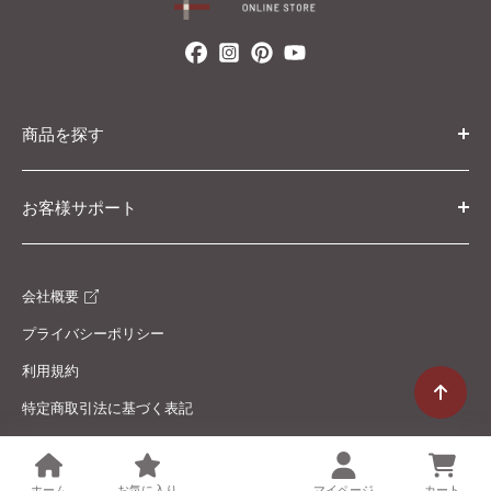
商品を探す
カテゴリ・条件から探す
お客様サポート
カタログから探す
初めての方へ
ブランド・コレクションから探す
会社概要
ご利用ガイド
プライバシーポリシー
返金・交換について
利用規約
配送ポリシー
特定商取引法に基づく表記
よくある質問
お問い合わせ
© リリカラオンラインストア
ホーム
お気に入り
検索
マイページ
カート