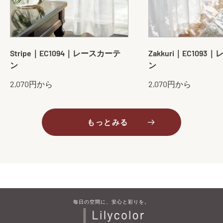
Stripe｜EC1094｜レースカーテ
Zakkuri｜EC109
ン
ン
販
販
2,070円から
2,070円から
売
売
価
価
格
格
もっとみる
毎​日の​空間に、​安心と​彩りを。