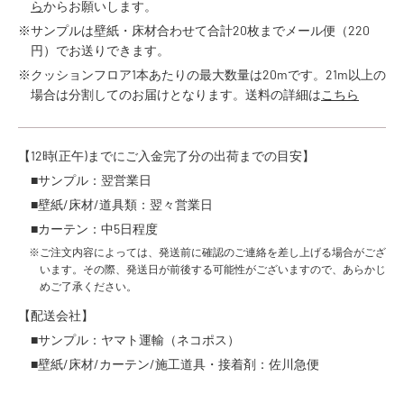
ら
からお願いします。
※サンプルは壁紙・床材合わせて合計20枚までメール便（220
円）でお送りできます。
※クッションフロア1本あたりの最大数量は20mです。21m以上の
場合は分割してのお届けとなります。送料の詳細は
こちら
【12時(正午)までにご入金完了分の出荷までの目安】
■サンプル：翌営業日
■壁紙/床材/道具類：翌々営業日
■カーテン：中5日程度
※ご注文内容によっては、発送前に確認のご連絡を差し上げる場合がござ
います。その際、発送日が前後する可能性がございますので、あらかじ
めご了承ください。
【配送会社】
■サンプル：ヤマト運輸（ネコポス）
■壁紙/床材/カーテン/施工道具・接着剤：佐川急便