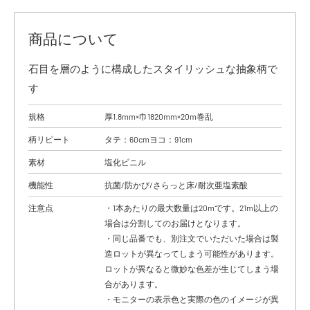
商品について
石目を層のように構成したスタイリッシュな抽象柄で
す
規格
厚1.8mm×巾1820mm×20m巻乱
柄リピート
タテ：60cmヨコ：91cm
素材
塩化ビニル
機能性
抗菌/防かび/さらっと床/耐次亜塩素酸
注意点
・1本あたりの最大数量は20mです。21m以上の
場合は分割してのお届けとなります。
・同じ品番でも、別注文でいただいた場合は製
造ロットが異なってしまう可能性があります。
ロットが異なると微妙な色差が生じてしまう場
合があります。
・モニターの表示色と実際の色のイメージが異