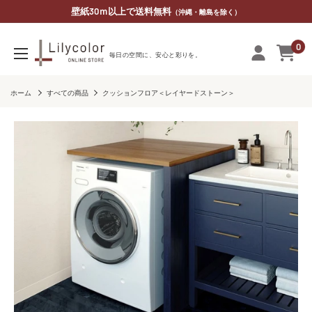
コ
壁紙30ｍ以上で送料無料
（沖縄・離島を除く）
ン
0
テ
リ
毎​日の​空間に、​安心と​彩りを。
ン
リ
ツ
カ
ホーム
すべての商品
クッションフロア＜レイヤードストーン＞
に
ラ
ス
オ
キ
ン
ッ
ラ
プ
イ
す
ン
る
ス
ト
ア