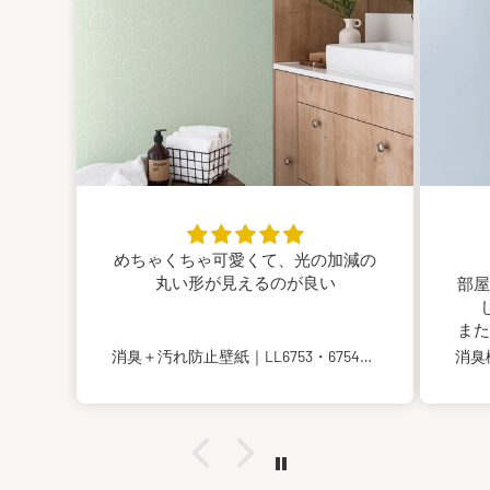
めちゃくちゃ可愛くて、光の加減の
丸い形が見えるのが良い
部屋
また
消臭＋汚れ防止壁紙｜LL6753・6754｜のり付き壁紙