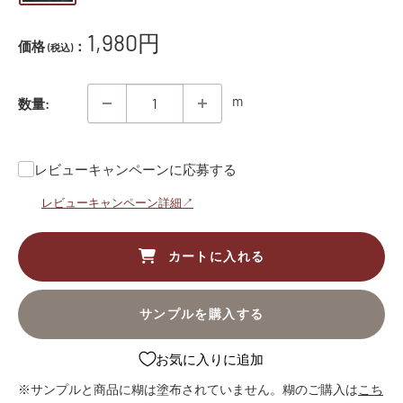
販
1,980円
価格
：
(税込)
売
価
m
数量:
格
レビューキャンペーンに応募する
レビューキャンペーン詳細↗
カートに入れる
サンプルを購入する
お気に入りに追加
※サンプルと商品に糊は塗布されていません。糊のご購入は
こち