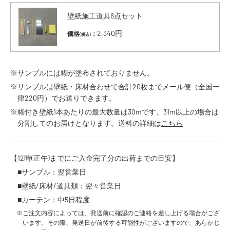
壁紙施工道具6点セット
2,340円
価格
：
(税込)
※サンプルには糊が塗布されておりません。
※サンプルは壁紙・床材合わせて合計20枚までメール便（全国一
律220円）でお送りできます。
※糊付き壁紙1本あたりの最大数量は30mです。31m以上の場合は
分割してのお届けとなります。送料の詳細は
こちら
【12時(正午)までにご入金完了分の出荷までの目安】
■サンプル：翌営業日
■壁紙/床材/道具類：翌々営業日
■カーテン：中5日程度
※ご注文内容によっては、発送前に確認のご連絡を差し上げる場合がござ
います。その際、発送日が前後する可能性がございますので、あらかじ