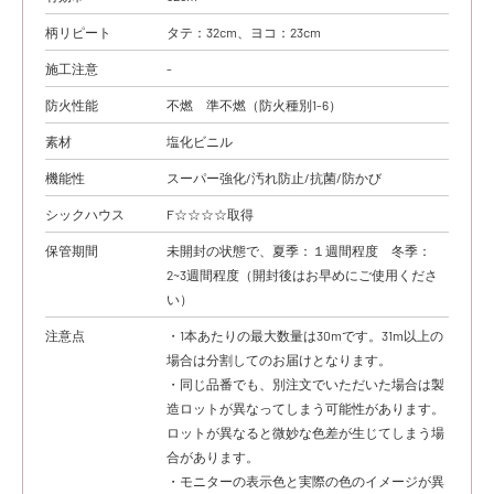
柄リピート
タテ：32cm、ヨコ：23cm
施工注意
-
防火性能
不燃 準不燃（防火種別1-6）
素材
塩化ビニル
機能性
スーパー強化/汚れ防止/抗菌/防かび
シックハウス
F☆☆☆☆取得
保管期間
未開封の状態で、夏季：１週間程度 冬季：
2~3週間程度（開封後はお早めにご使用くださ
い）
注意点
・1本あたりの最大数量は30mです。31m以上の
場合は分割してのお届けとなります。
・同じ品番でも、別注文でいただいた場合は製
造ロットが異なってしまう可能性があります。
ロットが異なると微妙な色差が生じてしまう場
合があります。
・モニターの表示色と実際の色のイメージが異