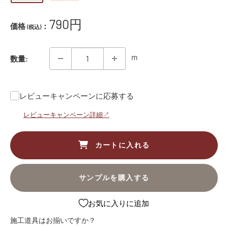
販
790円
価格
：
(税込)
売
価
m
数量:
格
レビューキャンペーンに応募する
レビューキャンペーン詳細↗
カートに入れる
サンプルを購入する
お気に入りに追加
施工道具はお揃いですか？