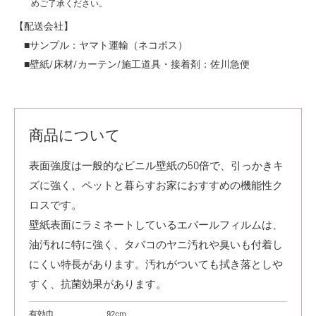
めご了承ください。
【配送会社】
■サンプル：ヤマト運輸（ネコポス）
■壁紙/床材/カーテン/施工道具・接着剤：佐川急便
商品について
表面強度は一般的なビニル壁紙の50倍で、引っかきキ
ズに強く、ペットと暮らすお家におすすめの機能性ク
ロスです。
壁紙表面にラミネートしているエバールフィルムは、
油汚れに特に強く、タバコのヤニ汚れや臭いも付着し
にくい特長があります。汚れがついても拭き落としや
すく、抗菌効果があります。
有効巾
92cm