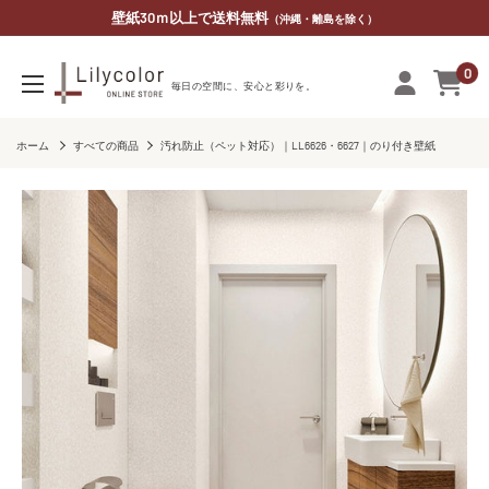
コ
壁紙30ｍ以上で送料無料
（沖縄・離島を除く）
ン
0
テ
リ
毎​日の​空間に、​安心と​彩りを。
ン
リ
ツ
カ
ホーム
すべての商品
汚れ防止（ペット対応）｜LL6626・6627｜のり付き壁紙
に
ラ
ス
オ
キ
ン
ッ
ラ
プ
イ
す
ン
る
ス
ト
ア