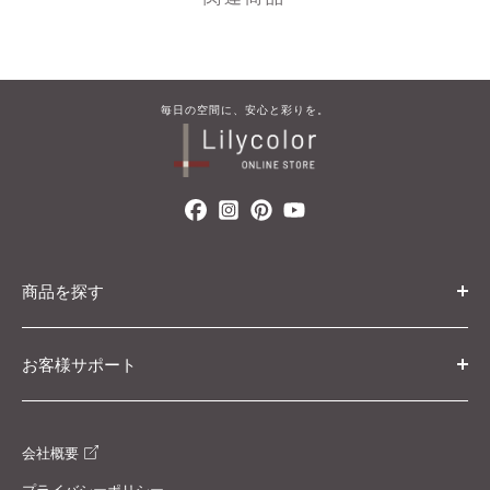
毎​日の​空間に、​安心と​彩りを。
商品を探す
カテゴリ・条件から探す
お客様サポート
カタログから探す
初めての方へ
ブランド・コレクションから探す
会社概要
ご利用ガイド