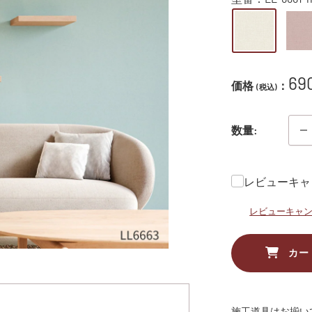
販
69
価格
：
(税込)
売
価
数量:
格
レビューキャ
レビューキャ
カー
施工道具はお揃い