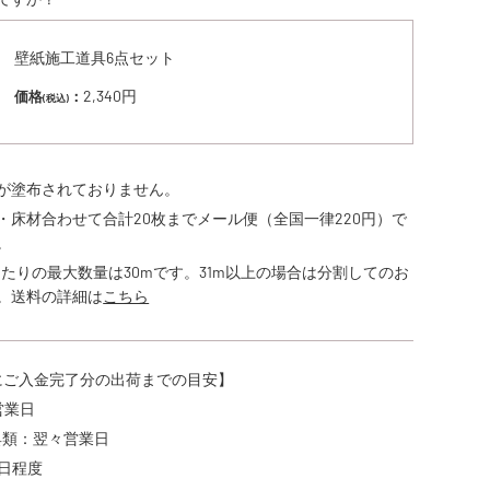
壁紙施工道具6点セット
2,340円
価格
：
(税込)
が塗布されておりません。
・床材合わせて合計20枚までメール便（全国一律220円）で
。
あたりの最大数量は30mです。31m以上の場合は分割してのお
。送料の詳細は
こちら
でにご入金完了分の出荷までの目安】
営業日
具類：翌々営業日
5日程度