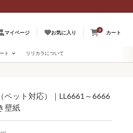
0
マイページ
お気に入り
カート
ート
リリカラについて
ペット対応）｜LL6661～6666
き壁紙
ori