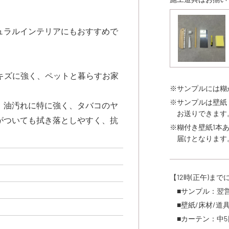
ュラルインテリアにもおすすめで
キズに強く、ペットと暮らすお家
※サンプルには糊
※サンプルは壁紙
、油汚れに特に強く、タバコのヤ
お送りできます
がついても拭き落としやすく、抗
※糊付き壁紙1本
届けとなります
【12時(正午)ま
■サンプル：翌
■壁紙/床材/道
■カーテン：中