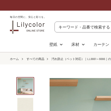
コ
ン
テ
毎​日の​空間に、​安心と​彩りを。
リ
ン
リ
ツ
カ
に
壁紙
床材
カーテン
ラ
ス
オ
キ
ホーム
すべての商品
汚れ防止（ペット対応）｜LL6661～6666｜
ン
ッ
ラ
プ
イ
す
ン
る
ス
ト
ア