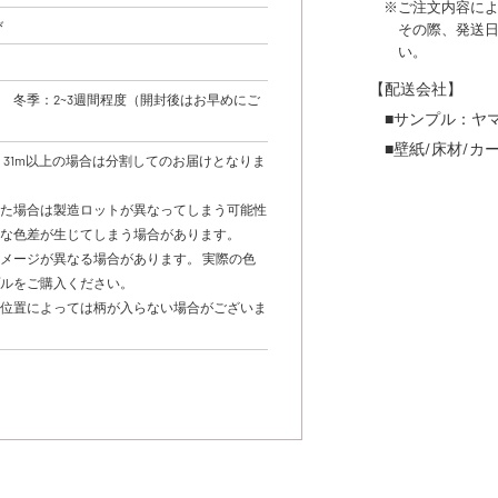
※ご注文内容に
び
その際、発送
い。
【配送会社】
 冬季：2~3週間程度（開封後はお早めにご
■サンプル：ヤ
■壁紙/床材/
。31m以上の場合は分割してのお届けとなりま
いた場合は製造ロットが異なってしまう可能性
妙な色差が生じてしまう場合があります。
メージが異なる場合があります。 実際の色
プルをご購入ください。
し位置によっては柄が入らない場合がございま