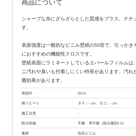
商品について
シャープな糸にざらざらとした質感をプラス。ナチ
す。
表面強度は一般的なビニル壁紙の50倍で、引っかき
におすすめの機能性クロスです。
壁紙表面にラミネートしているエバールフィルムは
ニ汚れや臭いも付着しにくい特長があります。汚れ
菌効果があります。
有効巾
92cm
柄リピート
タテ：- cm、ヨコ：- cm
施工注意
-
防火性能
不燃 準不燃（防火種別1-6）
素材
塩化ビニル