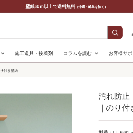
壁紙30ｍ以上で送料無料
（沖縄・離島を除く）
施工道具・接着剤
コラムを読む
お客様サポ
のり付き壁紙
汚れ防止（
｜のり付
型番：
LL-6661-n