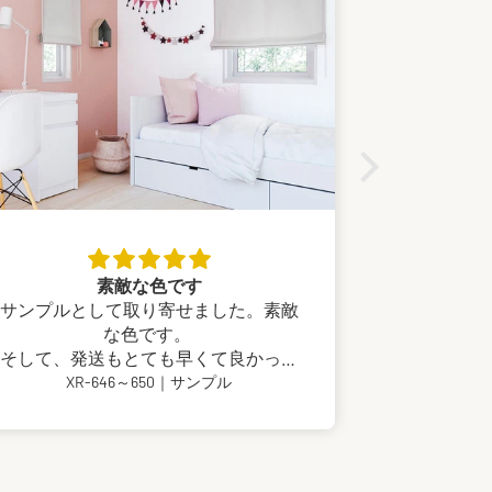
素敵な色です
絶
サンプルとして取り寄せました。素敵
柄は思った
な色です。
本当に絶妙
そして、発送もとても早くて良かった
に入りまし
です。
XR-646～650｜サンプル
クッション