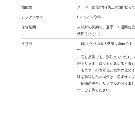
機能性
スーパー強化/汚れ防止/抗菌/防か
シックハウス
F☆☆☆☆取得
保管期間
未開封の状態で、夏季：１週間程度
使用ください）
注意点
・1本あたりの最大数量は30mです
す。
・同じ品番でも、別注文でいただ
があります。ロットが異なると微
・モニターの表示色と実際の色のイ
味を確認したい場合は、必ずサン
・柄物の場合、サンプルの切り出
す。ご了承ください。