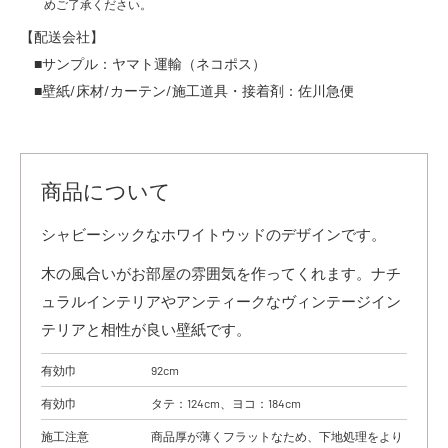
めご了承ください。
【配送会社】
■サンプル：ヤマト運輸（ネコポス）
■壁紙/床材/カーテン/施工道具・接着剤：佐川急便
商品について
シャビーシックなホワイトウッドのデザインです。
木の風合いがお部屋の雰囲気を作ってくれます。ナチ
ュラルインテリアやアンティークなヴィンテージイン
テリアと相性が良い壁紙です。
有効巾
92cm
有効巾
タテ：124cm、ヨコ：184cm
施工注意
商品厚が薄くフラットなため、下地処理をより