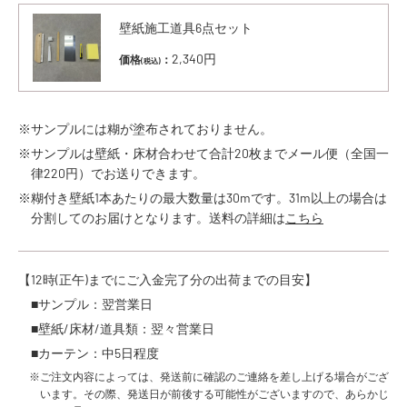
壁紙施工道具6点セット
2,340円
価格
：
(税込)
※サンプルには糊が塗布されておりません。
※サンプルは壁紙・床材合わせて合計20枚までメール便（全国一
律220円）でお送りできます。
※糊付き壁紙1本あたりの最大数量は30mです。31m以上の場合は
分割してのお届けとなります。送料の詳細は
こちら
【12時(正午)までにご入金完了分の出荷までの目安】
■サンプル：翌営業日
■壁紙/床材/道具類：翌々営業日
■カーテン：中5日程度
※ご注文内容によっては、発送前に確認のご連絡を差し上げる場合がござ
います。その際、発送日が前後する可能性がございますので、あらかじ