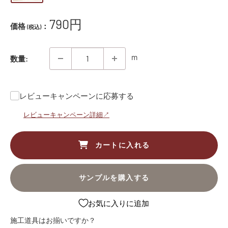
販
790円
価格
：
(税込)
売
価
m
数量:
格
レビューキャンペーンに応募する
レビューキャンペーン詳細↗
カートに入れる
サンプルを購入する
お気に入りに追加
施工道具はお揃いですか？