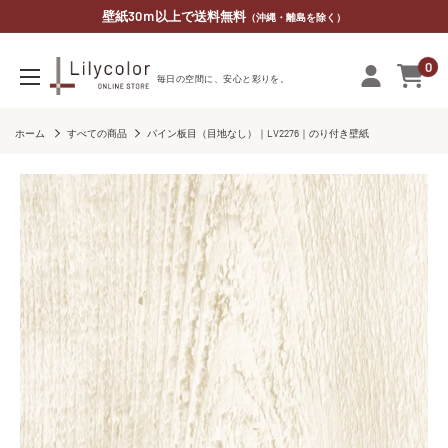
コ
壁紙30ｍ以上で送料無料
（沖縄・離島を除く）
ン
0
テ
リ
毎​日の​空間に、​安心と​彩りを。
ン
リ
ツ
カ
ホーム
すべての商品
パイン板目（目地なし）｜LV2276｜のり付き壁紙
に
ラ
ス
オ
キ
ン
ッ
ラ
プ
イ
す
ン
る
ス
ト
ア