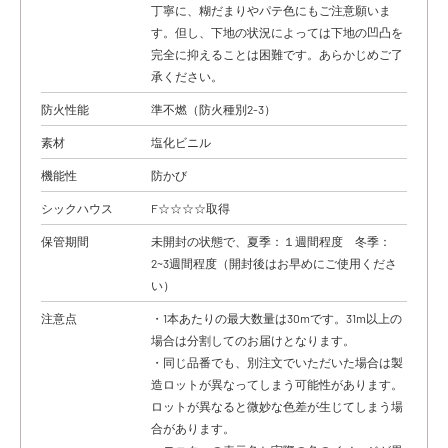
丁寧に、糊だまりやパテ色にもご注意願いま
す。但し、下地の状況によっては下地の凹凸を
完全に抑えることは困難です。あらかじめご了
承ください。
防火性能
準不燃（防火種別2-3）
素材
塩化ビニル
機能性
防かび
シックハウス
F☆☆☆☆取得
保管期間
未開封の状態で、夏季：１週間程度 冬季：
2~3週間程度（開封後はお早めにご使用くださ
い）
注意点
・1本あたりの最大数量は30mです。31m以上の
場合は分割してのお届けとなります。
・同じ品番でも、別注文でいただいた場合は製
造ロットが異なってしまう可能性があります。
ロットが異なると微妙な色差が生じてしまう場
合があります。