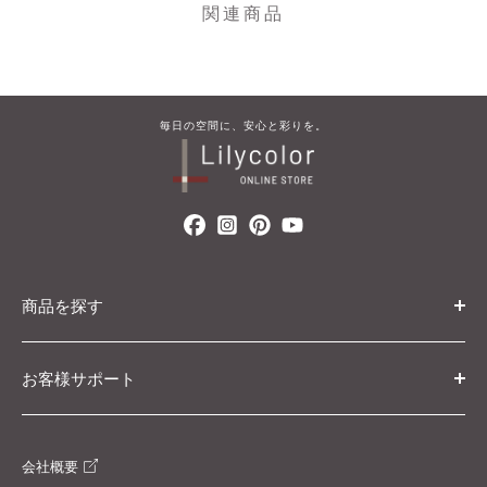
関連商品
毎​日の​空間に、​安心と​彩りを。
商品を探す
カテゴリ・条件から探す
お客様サポート
カタログから探す
初めての方へ
ブランド・コレクションから探す
会社概要
ご利用ガイド