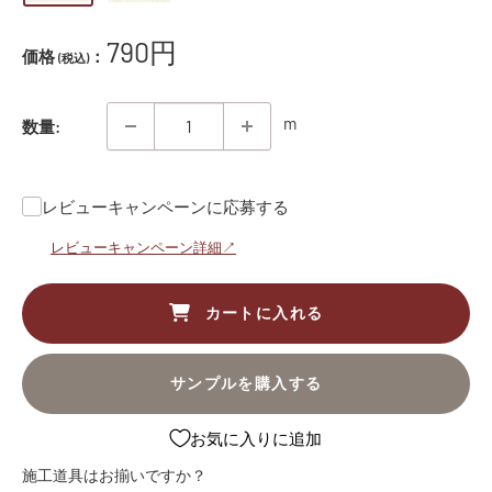
販
790円
価格
：
(税込)
売
価
m
数量:
格
レビューキャンペーンに応募する
レビューキャンペーン詳細↗
カートに入れる
サンプルを購入する
お気に入りに追加
施工道具はお揃いですか？