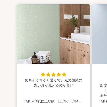
めちゃくちゃ可愛くて、光の加減の
丸い形が見えるのが良い
部屋
また
消臭＋汚れ防止壁紙｜LL6753・6754｜のり付き壁紙