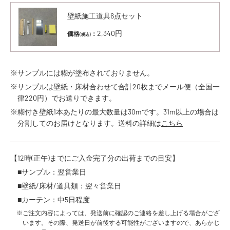
壁紙施工道具6点セット
2,340円
価格
：
(税込)
※サンプルには糊が塗布されておりません。
※サンプルは壁紙・床材合わせて合計20枚までメール便（全国一
律220円）でお送りできます。
※糊付き壁紙1本あたりの最大数量は30mです。31m以上の場合は
分割してのお届けとなります。送料の詳細は
こちら
【12時(正午)までにご入金完了分の出荷までの目安】
■サンプル：翌営業日
■壁紙/床材/道具類：翌々営業日
■カーテン：中5日程度
※ご注文内容によっては、発送前に確認のご連絡を差し上げる場合がござ
います。その際、発送日が前後する可能性がございますので、あらかじ