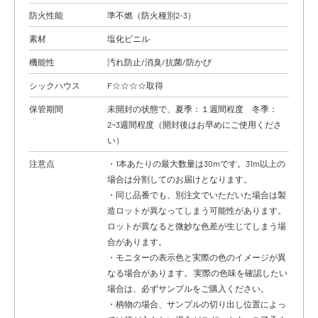
防火性能
準不燃（防火種別2-3）
素材
塩化ビニル
機能性
汚れ防止/消臭/抗菌/防かび
シックハウス
F☆☆☆☆取得
保管期間
未開封の状態で、夏季：１週間程度 冬季：
2~3週間程度（開封後はお早めにご使用くださ
い）
注意点
・1本あたりの最大数量は30mです。31m以上の
場合は分割してのお届けとなります。
・同じ品番でも、別注文でいただいた場合は製
造ロットが異なってしまう可能性があります。
ロットが異なると微妙な色差が生じてしまう場
合があります。
・モニターの表示色と実際の色のイメージが異
なる場合があります。 実際の色味を確認したい
場合は、必ずサンプルをご購入ください。
・柄物の場合、サンプルの切り出し位置によっ