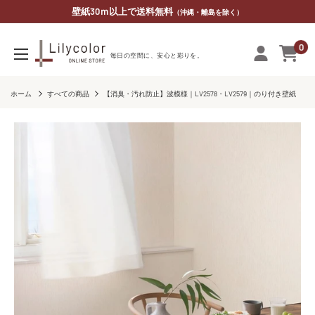
コ
壁紙30ｍ以上で送料無料
（沖縄・離島を除く）
ン
0
テ
リ
毎​日の​空間に、​安心と​彩りを。
ン
リ
ツ
カ
ホーム
すべての商品
【消臭・汚れ防止】波模様｜LV2578・LV2579｜のり付き壁紙
に
ラ
ス
オ
キ
ン
ッ
ラ
プ
イ
す
ン
る
ス
ト
ア