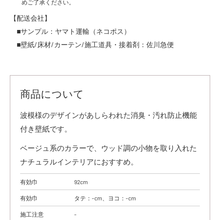
めご了承ください。
【配送会社】
■サンプル：ヤマト運輸（ネコポス）
■壁紙/床材/カーテン/施工道具・接着剤：佐川急便
商品について
波模様のデザインがあしらわれた消臭・汚れ防止機能
付き壁紙です。
ベージュ系のカラーで、ウッド調の小物を取り入れた
ナチュラルインテリアにおすすめ。
有効巾
92cm
有効巾
タテ：-cm、ヨコ：-cm
施工注意
-