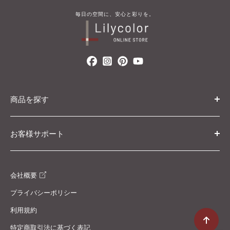
毎​日の​空間に、​安心と​彩りを。
商品を探す
カテゴリ・条件から探す
お客様サポート
カタログから探す
初めての方へ
ブランド・コレクションから探す
会社概要
ご利用ガイド
プライバシーポリシー
返金・交換について
利用規約
配送ポリシー
特定商取引法に基づく表記