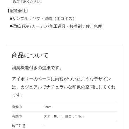
めご了承ください。
【配送会社】
■サンプル：ヤマト運輸（ネコポス）
■壁紙/床材/カーテン/施工道具・接着剤：佐川急便
商品について
消臭機能付きの壁紙です。
アイボリーのベースに雨粒がついたようなデザイン
は、カジュアルでナチュラルな印象の空間にしてくれ
ます。
有効巾
92cm
有効巾
タテ：16cm、ヨコ：11.5cm
施工注意
-