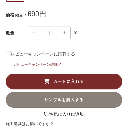
販
690円
価格
：
(税込)
売
価
m
数量:
格
レビューキャンペーンに応募する
レビューキャンペーン詳細↗
カートに入れる
サンプルを購入する
お気に入りに追加
施工道具はお揃いですか？