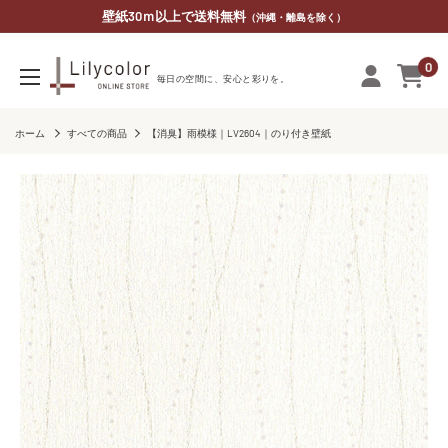
コ
壁紙30ｍ以上で送料無料
（沖縄・離島を除く）
ン
0
テ
リ
毎​日の​空間に、​安心と​彩りを。
ン
リ
ツ
カ
ホーム
すべての商品
【消臭】雨模様｜LV2604｜のり付き壁紙
に
ラ
ス
オ
キ
ン
ッ
ラ
プ
イ
す
ン
る
ス
ト
ア