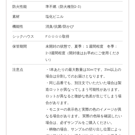
防火性能
準不燃（防火種別2-3）
素材
塩化ビニル
機能性
消臭/抗菌/防かび
シックハウス
F☆☆☆☆取得
保管期間
未開封の状態で、夏季：１週間程度 冬季：
2~3週間程度（開封後はお早めにご使用くださ
い）
注意点
・1本あたりの最大数量は30mです。31m以上の
場合は分割してのお届けとなります。
・同じ品番でも、別注文でいただいた場合は製
造ロットが異なってしまう可能性があります。
ロットが異なると微妙な色差が生じてしまう場
合があります。
・モニターの表示色と実際の色のイメージが異
なる場合があります。 実際の色味を確認したい
場合は、必ずサンプルをご購入ください。
・柄物の場合、サンプルの切り出し位置によっ