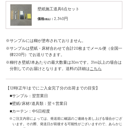
壁紙施工道具6点セット
2,340円
価格
：
(税込)
※サンプルには糊が塗布されておりません。
※サンプルは壁紙・床材合わせて合計20枚までメール便（全国一
律220円）でお送りできます。
※糊付き壁紙1本あたりの最大数量は30mです。31m以上の場合は
分割してのお届けとなります。送料の詳細は
こちら
【12時(正午)までにご入金完了分の出荷までの目安】
■サンプル：翌営業日
■壁紙/床材/道具類：翌々営業日
■カーテン：中5日程度
※ご注文内容によっては、発送前に確認のご連絡を差し上げる場合がござ
います。その際、発送日が前後する可能性がございますので、あらかじ