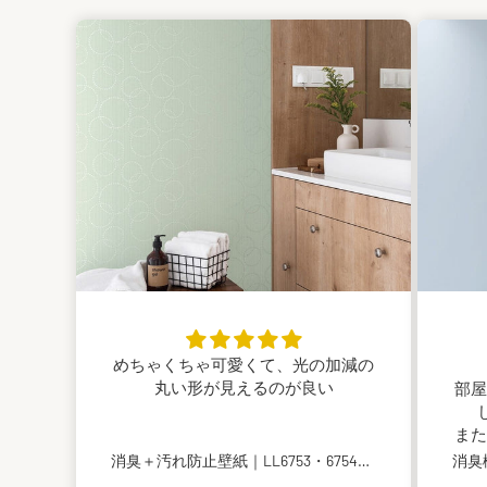
めちゃくちゃ可愛くて、光の加減の
丸い形が見えるのが良い
部屋
また
消臭＋汚れ防止壁紙｜LL6753・6754｜のり付き壁紙