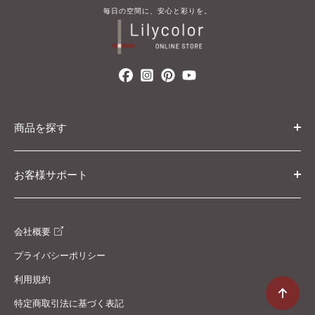
毎​日の​空間に、​安心と​彩りを。
商品を探す
カテゴリ・条件から探す
お客様サポート
カタログから探す
初めての方へ
ブランド・コレクションから探す
会社概要
ご利用ガイド
プライバシーポリシー
返金・交換について
利用規約
配送ポリシー
特定商取引法に基づく表記